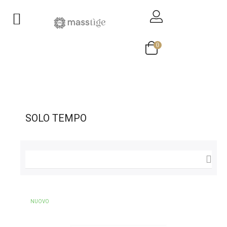
navigazione
☰
Toggle
0
SOLO TEMPO

NUOVO