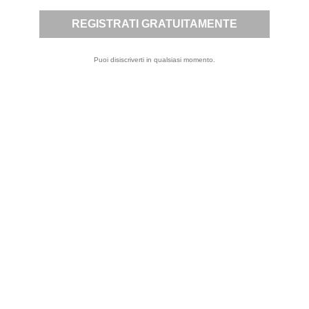
METTITI IN
CONTATTACI
CONTATTO

Puoi annullare
l'iscrizione in ogni
Puoi disiscriverti in qualsiasi momento.
momento. A questo
scopo, cerca le info
di contatto nelle
note legali.
ISCRIVITI
Privacy
Letta la
Policy
, presto il
mio consenso per
l’invio a mezzo
email, da parte di
questo sito, di