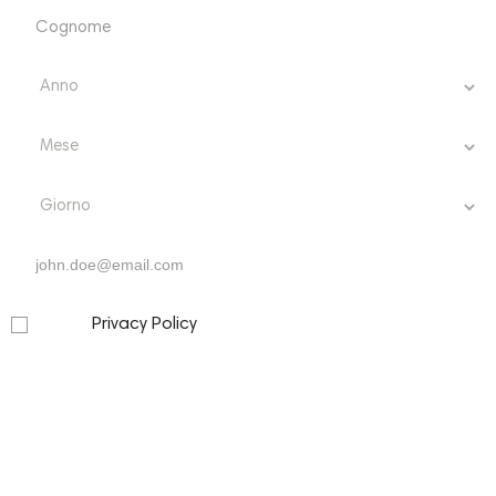
Hai dimenticato la password?
ACCEDI
Non hai ancora un account? Creane ora qui
uno
Privacy Policy
Letta la
, presto il mio consenso per l’invio a
mezzo email, da parte di questo sito, di comunicazioni informative
e promozionali, inclusa la newsletter, riferite a prodotti e/o servizi
propri e/o di terzi