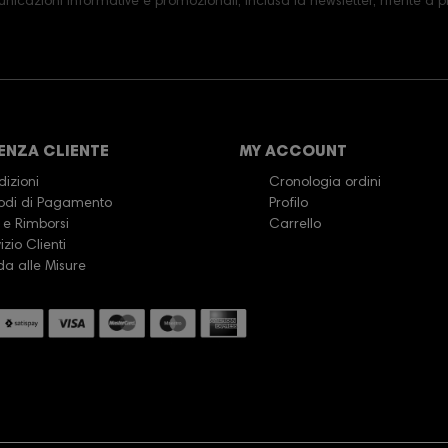
icazioni informative e promozionali, inclusa la newsletter, riferite a pro
ENZA CLIENTE
MY ACCOUNT
izioni
Cronologia ordini
odi di Pagamento
Profilo
 e Rimborsi
Carrello
izio Clienti
da alle Misure