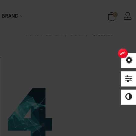
0
BRAND
Home
Bambini
Gioielli
Orecchini