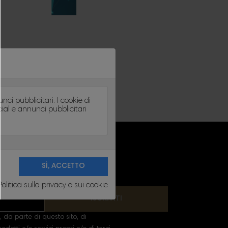
ci pubblicitari. I cookie di
cial e annunci pubblicitari
 contatto nelle note legali.
Politica sulla privacy e sui cookie
ISCRIVITI
 da parte di questo sito, di