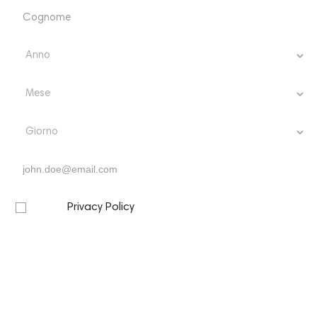
Vantaggi online in ITALIA
per ordini superiori a
spese di spedizione
99€
gratuite
Vantaggi online all'ESTERO
Altre Promozioni
Fino al 30 Novembre 2023 "BLACK WEEK": sconti fino
al 20% sulle borse e accessori "Ammia" + Spedizione
Gratuita
Privacy Policy
Letta la
, presto il mio consenso per l’invio a
mezzo email, da parte di questo sito, di comunicazioni
informative e promozionali, inclusa la newsletter, riferite a
prodotti e/o servizi propri e/o di terzi