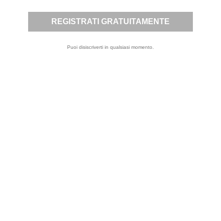
METTITI IN
Puoi disiscriverti in qualsiasi momento.
CONTATTACI
CONTATTO

Puoi annullare
l'iscrizione in ogni
momento. A questo
scopo, cerca le info
di contatto nelle
note legali.
ISCRIVITI
Letta
Privacy Policy
la
,
presto il mio