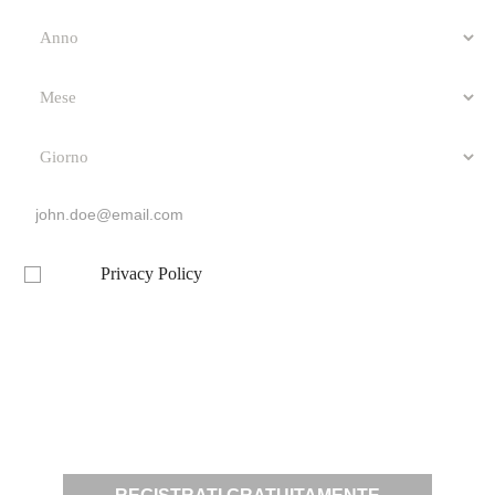
Privacy Policy
Letta la
, presto il mio consenso per l’invio a
mezzo email, da parte di questo sito, di comunicazioni informative e
promozionali, inclusa la newsletter, riferite a prodotti e/o servizi propri
e/o di terzi
OROLOGIO UOMO CAPITAL
108,00 €