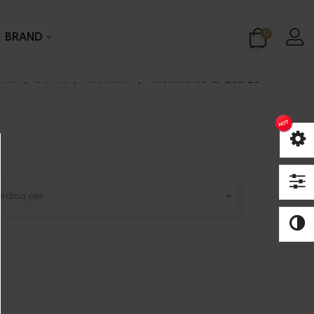
0
BRAND
nelli
Donna
Accessori
Movimento al Quarzo

rdina per: