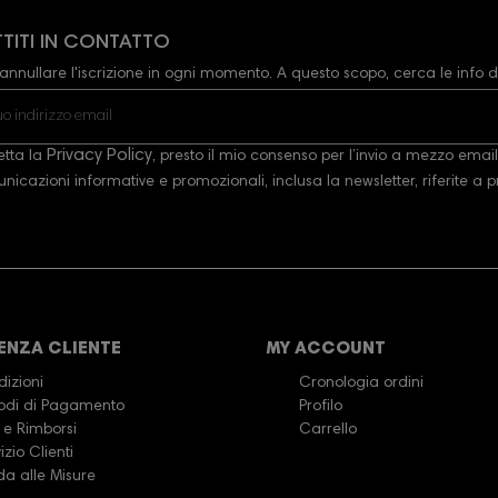
TITI IN CONTATTO
annullare l'iscrizione in ogni momento. A questo scopo, cerca le info di
Privacy Policy
etta la
, presto il mio consenso per l’invio a mezzo email,
icazioni informative e promozionali, inclusa la newsletter, riferite a pro
ENZA CLIENTE
MY ACCOUNT
izioni
Cronologia ordini
odi di Pagamento
Profilo
 e Rimborsi
Carrello
izio Clienti
da alle Misure