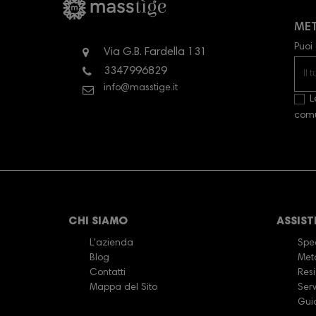
MET
Puoi 
Via G.B. Fardella 131
3347996829
info@masstige.it
L
comun
CHI SIAMO
ASSIST
L'azienda
Sped
Blog
Met
Contatti
Resi
Mappa del Sito
Serv
Gui