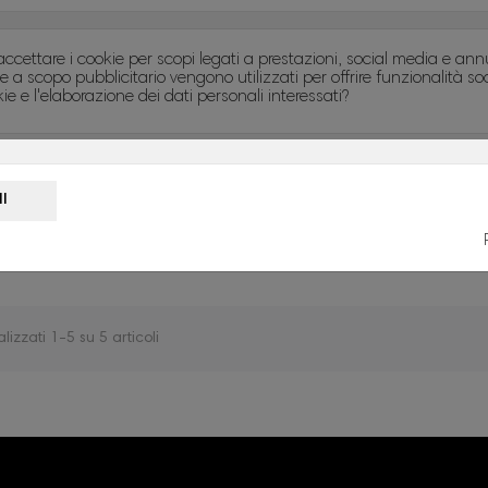
ccettare i cookie per scopi legati a prestazioni, social media e annun
e a scopo pubblicitario vengono utilizzati per offrire funzionalità so
kie e l'elaborazione dei dati personali interessati?
SA AMMIA TAMBURI DONNA...
Busy Donna di Coppe...
189,00 €
359,00 €
alizzati 1-5 su 5 articoli