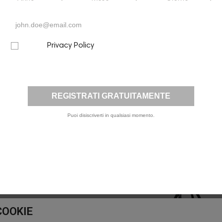
Privacy Policy
Letta la
, presto il mio consenso per l’invio a
mezzo email, da parte di questo sito, di comunicazioni
informative e promozionali, inclusa la newsletter, riferite a
prodotti e/o servizi propri e/o di terzi
Puoi disiscriverti in qualsiasi momento.
ORTAFOGLIO AMMIA MORA
BORSA AMMIA SCARAMAN
119,00 €
168,00 €
COOKIE