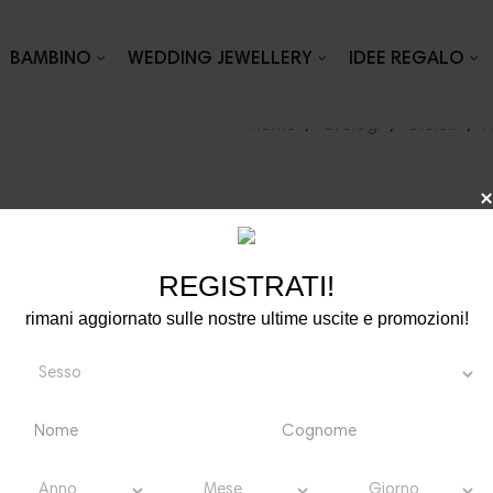
BAMBINO
WEDDING JEWELLERY
IDEE REGALO
Home
Orologi
Gioielli
A
VIMENTO AL QUARZO
REGISTRATI!
O
rimani aggiornato sulle nostre ultime uscite e promozioni!