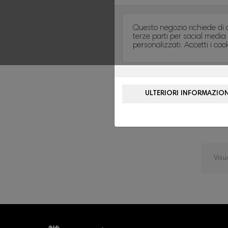
Questo negozio richiede di a
terze parti per social media 
personalizzati. Accetti i coo
BOR
Visu