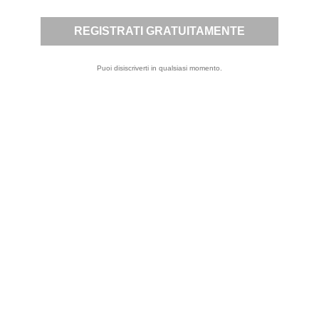
note legali.
Puoi disiscriverti in qualsiasi momento.
ISCRIVITI
Letta
Privacy Policy
la
,
presto il mio
consenso per
l’invio a mezzo
email, da parte di
questo sito, di
comunicazioni
informative e
promozionali,
inclusa la
newsletter, riferite