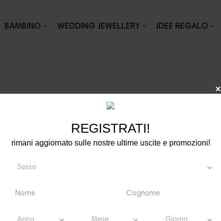
BAMBINO
WEDDING JEWELLERY
IDEE REGALO
Home
Gioielli
Donna
Gi
OUMETTE
REGISTRATI!
rimani aggiornato sulle nostre ultime uscite e promozioni!