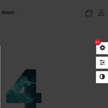
0
BRAND
oielli
Gioielli
Collane
Bracciali
Groumette