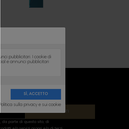
ci pubblicitari. I cookie di
cial e annunci pubblicitari
 contatto nelle note legali.
Politica sulla privacy e sui cookie
ISCRIVITI
 da parte di questo sito, di
dotti e/o servizi propri e/o di terzi