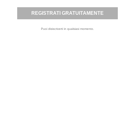
note legali.
Puoi disiscriverti in qualsiasi momento.
ISCRIVITI
Letta
Privacy Policy
la
,
presto il mio
consenso per
l’invio a mezzo
email, da parte di
questo sito, di
comunicazioni
informative e
promozionali,
inclusa la
newsletter, riferite