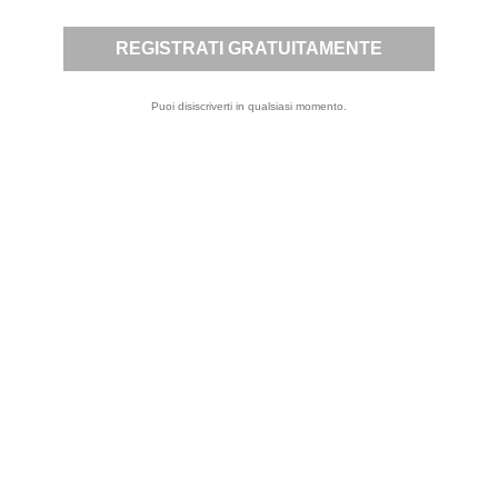
note legali.
Puoi disiscriverti in qualsiasi momento.
ISCRIVITI
Letta
Privacy Policy
la
,
presto il mio
consenso per
l’invio a mezzo
email, da parte di
questo sito, di
comunicazioni
informative e
promozionali,
inclusa la
newsletter, riferite